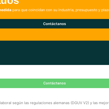
ados
medida
para que coincidan con su industria, presupuesto y plaz
Contáctanos
Contáctanos
boral según las regulaciones alemanas (DGUV V2) y las mejores 