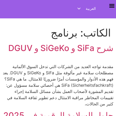
العربية
دورات تدريبية
ثقافة السلامة وتدريب القيادة
الصفحة الرئيسية
English
Deutsch
الكاتب:
برنامج
Español
شرح SiFa و SiGeKo و DGUV
مقدمة تواجه العديد من الشركات التي تدخل السوق الألمانية
مصطلحات سلامة غير مألوفة مثل SiFa و SiGeKo و DGUV. يعد
فهم هذه الأدوار والمؤسسات أمرًا ضروريًا للامتثال. ما هي SiFa؟
SiFa (Sicherheitsfachkraft) هي أخصائي سلامة مسؤول عن:
تقديم المشورة لأصحاب العمل بشأن مسائل السلامة إجراء
تقييمات المخاطر مراقبة الامتثال دعم تطوير ثقافة السلامة في
كثير من الحالات،
حلول السلامة الرقمية في 2025