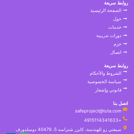
روابط سريعة
الصفحة الرئيسية
حول
خدمات
دورات تدريبية
حزم
اتصال
روابط سريعة
الشروط والأحكام
سياسة الخصوصية
قانوني وإشعار
اتصل بنا
safeproject@tuta.com
+4915114341633
سيفتي زو للهندسة، كايزر شتراسه 5، 40479 دوسلدورف